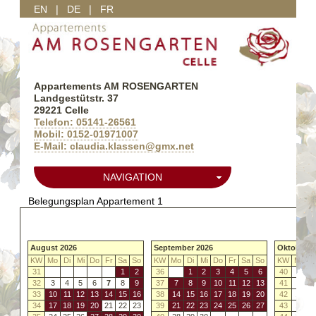
EN
❘
DE
❘
FR
Appartements AM ROSENGARTEN
Landgestütstr. 37
29221 Celle
Telefon: 05141-26561
Mobil: 0152-01971007
E-Mail: claudia.klassen@gmx.net
NAVIGATION
Belegungsplan Appartement 1
August 2026
September 2026
Oktober 2
KW
Mo
Di
Mi
Do
Fr
Sa
So
KW
Mo
Di
Mi
Do
Fr
Sa
So
KW
Mo
D
31
1
2
36
1
2
3
4
5
6
40
32
3
4
5
6
7
8
9
37
7
8
9
10
11
12
13
41
5
33
10
11
12
13
14
15
16
38
14
15
16
17
18
19
20
42
12
1
34
17
18
19
20
21
22
23
39
21
22
23
24
25
26
27
43
19
2